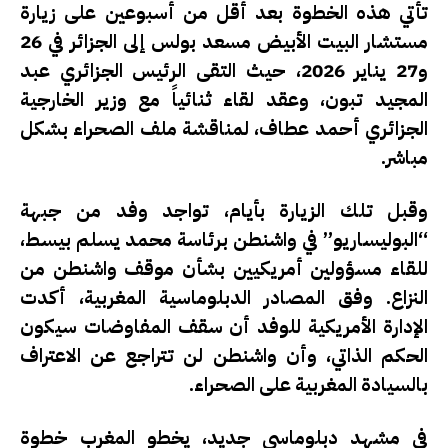
تأتي هذه الخطوة بعد أقل من أسبوعين على زيارة
مستشار البيت الأبيض
مسعد بولس
إلى الجزائر في 26
و27 يناير 2026، حيث التقى الرئيس الجزائري
عبد
المجيد تبون
، وعقد لقاء ثنائياً مع وزير الخارجية
الجزائري
أحمد عطاف
، لمناقشة ملف الصحراء بشكل
مباشر.
وقبل تلك الزيارة بأيام، تواجد وفد من جبهة
“البوليساريو” في واشنطن برئاسة
محمد يسلم بيسط
،
للقاء مسؤولين أمريكيين بشأن موقف واشنطن من
النزاع. وفق المصادر الدبلوماسية المغربية، أكدت
الإدارة الأمريكية للوفد أن سقف المفاوضات سيكون
الحكم الذاتي، وأن واشنطن لن تتراجع عن الاعتراف
بالسيادة المغربية على الصحراء.
في مشهد دبلوماسي جديد، يخطو المغرب خطوة