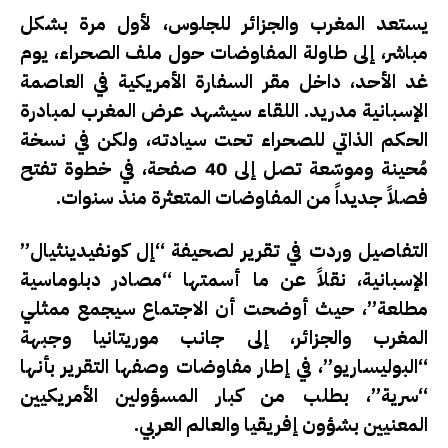
يستعد المغرب والجزائر للجلوس، لأول مرة بشكل
مباشر، إلى طاولة المفاوضات حول ملف الصحراء، يوم
غد الأحد، داخل مقر السفارة الأمريكية في العاصمة
الإسبانية مدريد. اللقاء سيشهد عرض المغرب لمبادرة
الحكم الذاتي للصحراء تحت سيادته، ولكن في نسخة
مُحينة وموسّعة تصل إلى 40 صفحة، في خطوة تفتح
فصلاً جديداً من المفاوضات المتعثرة منذ سنوات.
التفاصيل وردت في تقرير لصحيفة
“إل كونفيدينثيال”
الإسبانية
، نقلاً عن ما أسمتها “مصادر دبلوماسية
مطلعة”، حيث أوضحت أن الاجتماع سيجمع ممثلي
المغرب والجزائر، إلى جانب موريتانيا وجبهة
“البوليساريو”، في إطار مفاوضات وصفها التقرير بأنها
“سرية”، بطلب من كبار المسؤولين الأمريكيين
المعنيين بشؤون إفريقيا والعالم العربي.