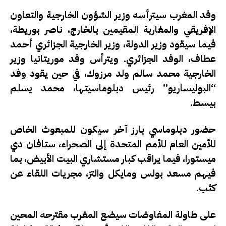
وفد المغرب سيترأسه وزير الشؤون الخارجية والتعاون
الإفريقي والمغاربة المقيمين بالخارج،
ناصر بوريطة
،
فيما سيقود وزير الدولة، وزير الخارجية الجزائري
أحمد
عطاف
، الوفد الجزائري. ويترأس وفد موريتانيا وزير
الخارجية
محمد سالم ولد مرزوك
، في حين يقود وفد
“البوليساريو” رئيس دبلوماسيتها،
محمد يسلم
بيسط
.
حضور دبلوماسي بارز آخر سيكون للمبعوث الخاص
للأمين العام للأمم المتحدة إلى الصحراء،
ستافان دي
ميستورا
، فيما يراقب كبار مستشاري البيت الأبيض، بما
فيهم
مسعد بولس ومايكل والتز
، مجريات اللقاء عن
كثب.
على طاولة المفاوضات سيضع المغرب مقترحه المحين