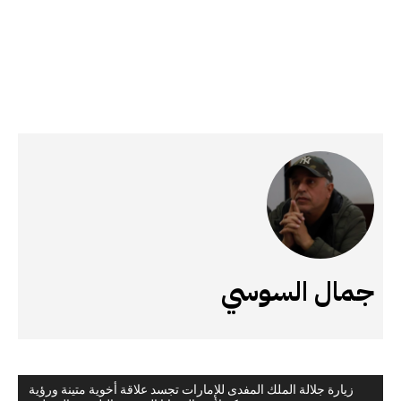
جمال السوسي
زيارة جلالة الملك المفدى للإمارات تجسد علاقة أخوية متينة ورؤية