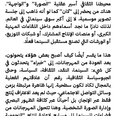
محيطنا الثقافي أسير عقلية “الصورة” و”الواجهة”.
هناك من يحضر إلى “كان” كما لو أنه ذاهب إلى جلسة
تصوير موسمية، لا إلى أكبر سوق سينمائي في العالم.
لذلك نادرًا ما نجد أسماءهم داخل اللقاءات المهنية
الكبرى، أو منصات الإنتاج المشترك، أو شبكات التوزيع،
أو الورشات التي تصنع مستقبل السينما فعلًا.
هذا ما يفسر أيضًا كيف أصبح بعض هؤلاء يتحولون،
بعد العودة من المهرجانات، إلى “خبراء” يتحدثون في
كل شيء: السينما، النقد، الثقافة، السياسة، وحتى
الجيوسياسة الثقافية، رغم أن علاقتهم الفعلية
بالمجال تكاد تكون سطحية. إنها ظاهرة مرتبطة بزمن
وسائل التواصل الاجتماعي، حيث لم يعد الاعتراف يُنتج
فقط عبر الإنجاز، بل أحيانًا عبر كثافة الظهور البصري
وإدارة الصورة الشخصية. وهنا تتحول المهرجانات من
فضاءات للسينما إلى مسارح لإعادة إنتاج “النجومية