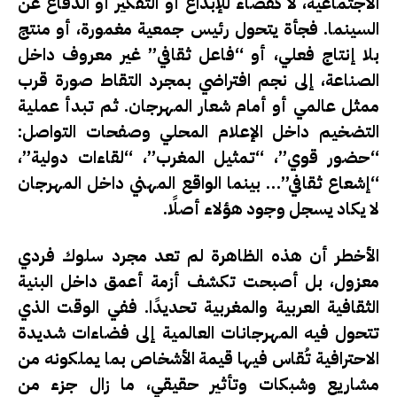
الاجتماعية، لا كفضاء للإبداع أو التفكير أو الدفاع عن
السينما. فجأة يتحول رئيس جمعية مغمورة، أو منتج
بلا إنتاج فعلي، أو “فاعل ثقافي” غير معروف داخل
الصناعة، إلى نجم افتراضي بمجرد التقاط صورة قرب
ممثل عالمي أو أمام شعار المهرجان. ثم تبدأ عملية
التضخيم داخل الإعلام المحلي وصفحات التواصل:
“حضور قوي”، “تمثيل المغرب”، “لقاءات دولية”،
“إشعاع ثقافي”… بينما الواقع المهني داخل المهرجان
لا يكاد يسجل وجود هؤلاء أصلًا.
الأخطر أن هذه الظاهرة لم تعد مجرد سلوك فردي
معزول، بل أصبحت تكشف أزمة أعمق داخل البنية
الثقافية العربية والمغربية تحديدًا. ففي الوقت الذي
تتحول فيه المهرجانات العالمية إلى فضاءات شديدة
الاحترافية تُقاس فيها قيمة الأشخاص بما يملكونه من
مشاريع وشبكات وتأثير حقيقي، ما زال جزء من