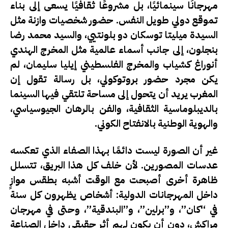
مهرجانًا سينمائيًا، بل مشروعًا ثقافيًا يسعى إلى بناء
تموقع دولي طويل النفس. حضور شخصيات وازنة مثل
السيدة
ميليتا توسكان دو بلونتيي
، والسيد
محمد رضا
بنجلون
، إلى جانب أسماء عالمية مثل المخرج الهندي
أنوراغ كشياب
والمخرج الفلسطيني
إيليا سليمان
، لم
يكن مجرد حضور بروتوكولي، بل رسالة تقول إن
المغرب يريد أن يتحول إلى مساحة تلتقي فيها السينما
بالديبلوماسية الثقافية، والفن بالرهان الجيوسياسي،
والهوية الوطنية بالانفتاح الكوني.
غير أن الصورة ليست دائمًا بهذا الصفاء الذي تعكسه
عدسات المصورين. لأن خلف كل هذا البريق، تتسلل
ظاهرة أخرى أصبحت مع الوقت أشبه بطقس موازٍ
داخل المهرجانات الدولية: أشخاص يظهرون كل سنة
في “كان”، و”برلين”، و”البندقية”، وحتى في مهرجان
مراكش، دون أن يكون لهم أثر حقيقي داخل الصناعة