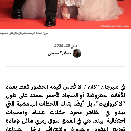
صورة: الصفحة الرسمية لمهرجان كان على فيسبوك
ماي 15, 2026
جمال السوسي
في مهرجان “كان”، لا تُقاس قيمة الحضور فقط بعدد
الأفلام المعروضة أو السجاد الأحمر الممتد على طول
“لا كروازيت”، بل أيضًا بتلك اللحظات الهامشية التي
تبدو في الظاهر مجرد حفلات عشاء وأمسيات
احتفالية، بينما هي في العمق سوق رمزي هائل لإعادة
توزيع النفوذ والصورة والاعتراف داخل الصناعة