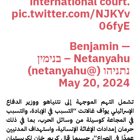
international court.
pic.twitter.com/NJKYv
06fyE
— Benjamin
Netanyahu – בנימין
נתניהו (@netanyahu)
May 20, 2024
تشمل التهم الموجهة إلى نتنياهو ووزير الدفاع
الإسرائيلي يوآف غالانت “التسبب في الإبادة، والتسبب
في المجاعة كوسيلة من وسائل الحرب، بما في ذلك
حرمان إمدادات الإغاثة الإنسانية، واستهداف المدنيين
عمدًا في الصراع”، حسبما قال كريم خان لكريستيان