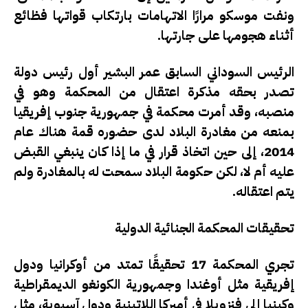
ونفت موسكو مرارًا الاتهامات بارتكاب قواتها فظائع
أثناء هجومها على جارتها.
الرئيس السوداني السابق عمر البشير أول رئيس دولة
تصدر بحقه مذكرة اعتقال من المحكمة وهو في
منصبه، وقد أمرت محكمة في جمهورية جنوب إفريقيا
بمنعه من مغادرة البلاد لدى حضوره قمة هناك عام
2014، إلى حين اتخاذ قرار في ما إذا كان ينبغي القبض
عليه أم لا، لكن حكومة البلاد سمحت له بالمغادرة ولم
يتم اعتقاله.
تحقيقات المحكمة الجنائية الدولية
تجري المحكمة 17 تحقيقًا تمتد من أوكرانيا ودول
إفريقية مثل أوغندا وجمهورية الكونغو الديمقراطية
وكينيا إلى فنزويلا في أميركا اللاتينية ودول آسيوية، مثل