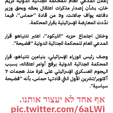
إعلان المدعي العام للمحكمة الجنائية الدولية كريم
خان، بشأن إصدار مذكرات اعتقال بحقه وبحق وزير
دفاعه يوآف جالانت، و3 من قادة “حماس”، فيما
ندّدت المعارضة الإسرائيلية بقرار المحكمة.
وخلال اجتماع حزبه “الليكود”، اعتبر نتنياهو قرار
المدعي العام للمحكمة الجنائية الدولية “فضيحة”.
وصف رئيس الوزراء الإسرائيلي، بنيامين نتنياهو،
قرار
المحكمة الجنائية الدولية برفع أوامر اعتقاله
، بسبب
الهجوم العسكري الإسرائيلي على غزة منذ هجمات 7
أكتوبر/تشرين الأول التي قادتها حماس، بأنه “فضيحة
سياسية”.
אף אחד לא יעצור אותנו.
pic.twitter.com/6aLWi