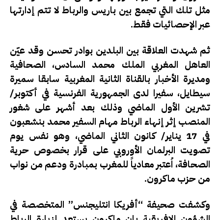
مثل تلك التي تجمع بين باريس والرباط لا تتم إدارتها
عبر الإحصائيات فقط.
ثم شهدت العلاقة بين البلدين بوادر تحسن وقد عيّن
العاهل المغربي الملك محمد السادس، الصحافية
ومديرة الأخبار بالقناة الثانية المغربية سابقا سميرة
سيطايل، سفيرا لدى الجمهورية الفرنسية في أكتوبر/
تشرين الأول الماضي وذلك بعد أشهر على شغور
المنصب إثر إنهاء الرباط مهام السفير محمد بنشعبون
في 17 يناير/ كانون الثاني الماضي، وهو نفس يوم
تصويت البرلمان الأوروبي على قرار بخصوص حرية
الصحافة، اُعتبر معادياً للمغرب بمبادرة ودعم من نواب
من حزب ماكرون.
وكشفت صحيفة “أفريكا انتليجنس” المتخصصة في
الشؤون الإفريقية بان ماكرون يستعد لزيارة الرباط