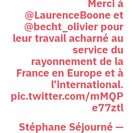
Merci à
@LaurenceBoone
et
@becht_olivier
pour
leur travail acharné au
service du
rayonnement de la
France en Europe et à
l’international.
pic.twitter.com/mMQP
e77ztl
— Stéphane Séjourné