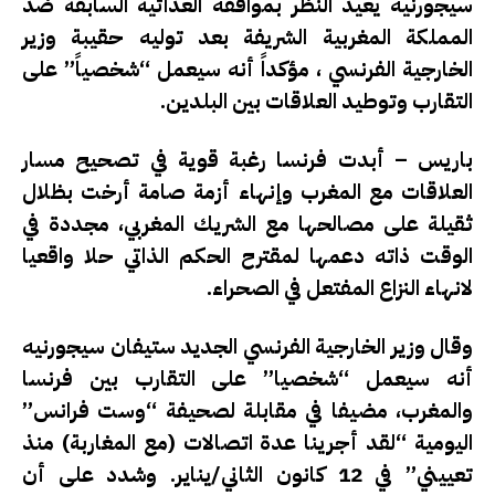
سيجورنيه يعيد النظر بمواقفه العدائية السابقة ضد
المملكة المغربية الشريفة بعد توليه حقيبة وزير
الخارجية الفرنسي ، مؤكداً أنه سيعمل “شخصياً” على
التقارب وتوطيد العلاقات بين البلدين.
باريس – أبدت فرنسا رغبة قوية في تصحيح مسار
العلاقات مع المغرب وإنهاء أزمة صامة أرخت بظلال
ثقيلة على مصالحها مع الشريك المغربي، مجددة في
الوقت ذاته دعمها لمقترح الحكم الذاتي حلا واقعيا
لانهاء النزاع المفتعل في الصحراء.
وقال وزير الخارجية الفرنسي الجديد ستيفان سيجورنيه
أنه سيعمل “شخصيا” على التقارب بين فرنسا
والمغرب، مضيفا في مقابلة لصحيفة “وست فرانس”
اليومية “لقد أجرينا عدة اتصالات (مع المغاربة) منذ
تعييني” في 12 كانون الثاني/يناير. وشدد على أن