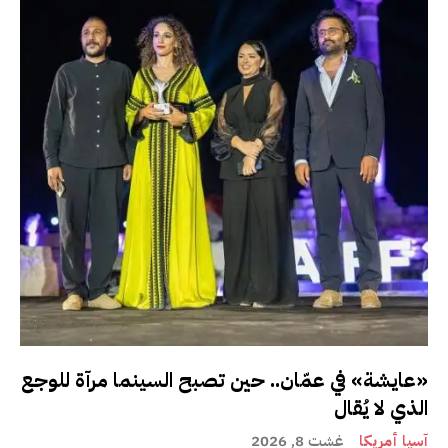
«عايشة» في عمّان.. حين تصبح السينما مرآة للوجع
الذي لا يُقال
آسيا أمريكا
غشت 8, 2026