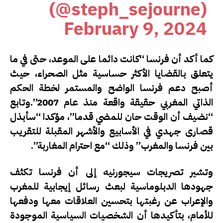
(@steph_sejourne)
February 9, 2024
كما أكد أن فرنسا “كانت دائما على الموعد، حتى في ما
يتعلق بالقضايا الأكثر حساسية مثل الصحراء، حيث
أصبح دعم فرنسا الواضح والمستمر لخطة الحكم
الذاتي المغربي حقيقة واقعة منذ عام 2007”.وتابع
“نضيف أن الوقت حان للمضي قدما”، مؤكدا “سأبذل
قصارى جهدي في الأسابيع والأشهر المقبلة للتقريب
بين فرنسا والمغرب” وذلك “مع احترام المغاربة”.
وتشير تصريجات سيجورنيه إلى أن فرنسا تكثف
جهودها الدبلوماسية لبعث رسائل إيجابية للمغرب
والإعراب عن رغبتها بتحسين العلاقات معها ودفعها
للأمام، بتأكيدها أن الشخصيات السياسية الموجودة