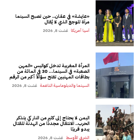
«عايشة» في عمّان.. حين تصبح السينما
مرآة للوجع الذي لا يُقال
آسيا أمريكا
غشت 8, 2026
المرأة المغربية تدخل كواليس «المهن
الصعبة» في السينما… 30 في المائة من
بطاقات المهنيين تفتح سؤالاً أكبر من الرقم
السينما والدبلوماسية الناعمة
غشت 8, 2026
اليمن لا يحتاج إلى كثير من النار كي يتذكر
الحرب.. الانتقال مجددًا من الهدنة للقتال
يبدو قريبًا
الشرق الأوسط
غشت 8, 2026