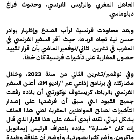
العاهل المغربي والرئيس الفرنسي، وحدوث فراغ
دبلوماسي.
وبعد محاولات فرنسية لرأب الصدع وإظهار بوادر
حسن نية تجاه الرباط، حيث أقر السفير الفرنسي في
المغرب في تشرين الثاني/نوفمبر الماضي بأن قرار تقييد
حصول المغاربة على تأشيرات فرنسية كان خطأ.
وفي نوفمبر/تشرين الثاني من سنة 2023، وخلال
مشاركته في برنامج إذاعي عبر “راديو 2M، أعلن السفير
الفرنسي بالرباط، كريستوف لوكورتيي أن بلاده رفعت
جميع القيود التي سبق أن فرضتها على إصدار
التأشيرات لصالح المواطنين المغربة لطي هذا الملف
بشكل نهائي، لكنه أبدى أسفه على هذا القرار الذي قال
إنه كان “خسارة” لبلاده باعتراف الرئيس إيمانويل
ماكرون، وأضر كثيرا بصورتها، وأوضح أن علاقة وطيدة