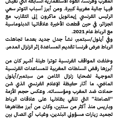
المغرب وفرنسا، القوة الاستعمارية السابقة التي تعيش
فيها جالية مغربية كبيرة. ومن أبرز أسباب التوتر سعي
الرئيس الفرنسي إيمانويل ماكرون إلى التقارب مع
الجزائر، في حين قطعت الأخيرة علاقاتها الدبلوماسية
مع الرباط عام 2021.
وفي أيلول/سبتمبر، نشأ جدل جديد بعدما تجاهلت
الرباط عرض فرنسا تقديم المساعدة إثر الزلزال المدمر.
وخلفت المواقف الفرنسية توترا طيلة أشهر كان من
أبرزها رفض السلطات المغربية للمساعدات الفرنسية
الموجهة لضحايا زلزال الثامن من سبتمبر/أيلول
الماضي، ما أثار حفيظة الإعلام الفرنسي الذي شن
حملات ضد المغرب ومؤسساته. وعكس حجم الأزمة
“الصامتة” التي تلقي بظلالها على علاقات الرباط
وباريس منذ أكثر من سنتين، وكان من أبرز مظاهرها
تجميد زيارات مسؤولي البلدين، وغياب أي اتصال بين