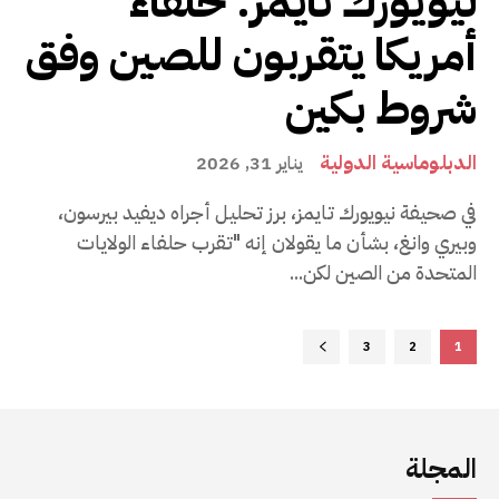
نيويورك تايمز: حلفاء
أمريكا يتقربون للصين وفق
شروط بكين
الدبلوماسية الدولية
يناير 31, 2026
في صحيفة نيويورك تايمز، برز تحليل أجراه ديفيد بيرسون،
وبيري وانغ، بشأن ما يقولان إنه "تقرب حلفاء الولايات
المتحدة من الصين لكن...
3
2
1
المجلة