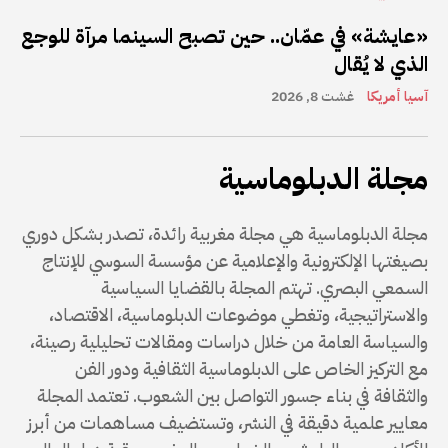
«عايشة» في عمّان.. حين تصبح السينما مرآة للوجع
الذي لا يُقال
آسيا أمريكا
غشت 8, 2026
مجلة الدبلوماسية
مجلة الدبلوماسية هي مجلة مغربية رائدة، تصدر بشكل دوري
بصيغتها الإلكترونية والإعلامية عن مؤسسة السوسي للإنتاج
السمعي البصري. تهتم المجلة بالقضايا السياسية
والاستراتيجية، وتغطي موضوعات الدبلوماسية، الاقتصاد،
والسياسة العامة من خلال دراسات ومقالات تحليلية رصينة،
مع التركيز الخاص على الدبلوماسية الثقافية ودور الفن
والثقافة في بناء جسور التواصل بين الشعوب. تعتمد المجلة
معايير علمية دقيقة في النشر، وتستضيف مساهمات من أبرز