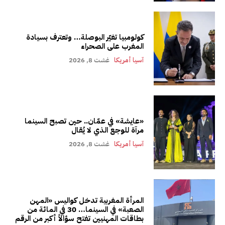
كولومبيا تغيّر البوصلة… وتعترف بسيادة
المغرب على الصحراء
آسيا أمريكا
غشت 8, 2026
«عايشة» في عمّان.. حين تصبح السينما
مرآة للوجع الذي لا يُقال
آسيا أمريكا
غشت 8, 2026
المرأة المغربية تدخل كواليس «المهن
الصعبة» في السينما… 30 في المائة من
بطاقات المهنيين تفتح سؤالاً أكبر من الرقم