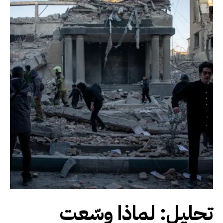
تحليل: لماذا وسّعت