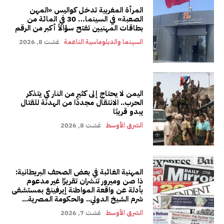
المرأة المغربية تدخل كواليس «المهن
الصعبة» في السينما… 30 في المائة من
بطاقات المهنيين تفتح سؤالاً أكبر من الرقم
السينما والدبلوماسية الناعمة
غشت 8, 2026
اليمن لا يحتاج إلى كثير من النار كي يتذكر
الحرب.. الانتقال مجددًا من الهدنة للقتال
يبدو قريبًا
الشرق الأوسط
غشت 8, 2026
المهنية الغائبة في بعض الصحف البريطانية:
ذا صن وميرور تنشران تقريرًا غير مدعوم
بأدلة عن واقعة المواطنة إيرفينغ بمستشفى
شرم الشيخ الدولي.. والحكومة المصرية...
الشرق الأوسط
غشت 7, 2026