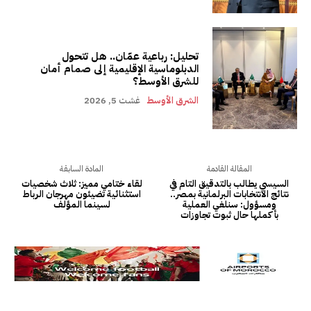
تحليل: رباعية عمّان.. هل تتحول
الدبلوماسية الإقليمية إلى صمام أمان
للشرق الأوسط؟
الشرق الأوسط
غشت 5, 2026
المقالة القادمة
المادة السابقة
السيسي يطالب بالتدقيق التام في
لقاء ختامي مميز: ثلاث شخصيات
نتائج الانتخابات البرلمانية بمصر..
استثنائية تضيئون مهرجان الرباط
ومسؤول: سنلغي العملية
لسينما المؤلف
بأكملها حال ثبوت تجاوزات