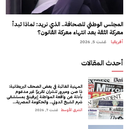
المجلس الوطني للصحافة.. الذي نريد: لماذا تبدأ
معركة الثقة بعد انتهاء معركة القانون؟
أفريقيا
غشت 5, 2026
أحدث المقالات
المهنية الغائبة في بعض الصحف البريطانية:
ذا صن وميرور تنشران تقريرًا غير مدعوم
بأدلة عن واقعة المواطنة إيرفينغ بمستشفى
شرم الشيخ الدولي.. والحكومة المصرية...
الشرق الأوسط
غشت 7, 2026