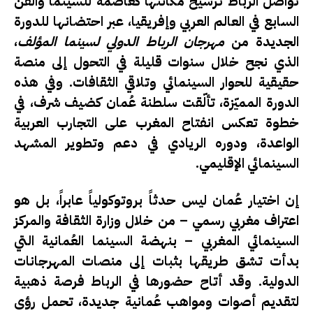
تواصل الرباط ترسيخ مكانتها كعاصمة للسينما والفن
السابع في العالم العربي وإفريقيا، عبر احتضانها للدورة
الجديدة من
مهرجان الرباط الدولي لسينما المؤلف
،
الذي نجح خلال سنوات قليلة في التحول إلى منصة
حقيقية للحوار السينمائي وتلاقي الثقافات. وفي هذه
الدورة المميّزة، تألّقت
سلطنة عُمان
كضيف شرف، في
خطوة تعكس انفتاح المغرب على التجارب العربية
الواعدة، ودوره الريادي في دعم وتطوير المشهد
السينمائي الإقليمي.
إن اختيار عُمان ليس حدثاً بروتوكولياً عابراً، بل هو
اعتراف مغربي رسمي – من خلال وزارة الثقافة والمركز
السينمائي المغربي
– بنهضة السينما العُمانية التي
بدأت تشق طريقها بثبات إلى منصات المهرجانات
الدولية. وقد أتاح حضورها في الرباط فرصة ذهبية
لتقديم أصوات ومواهب عُمانية جديدة، تحمل رؤى