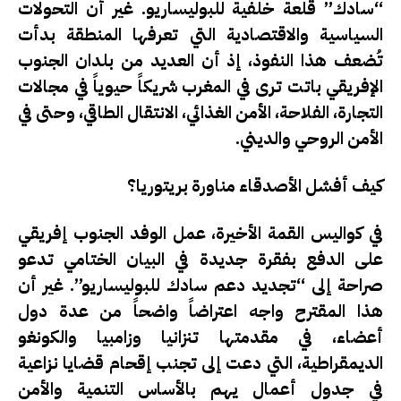
“سادك” قلعة خلفية للبوليساريو. غير أن التحولات
السياسية والاقتصادية التي تعرفها المنطقة بدأت
تُضعف هذا النفوذ، إذ أن العديد من بلدان الجنوب
الإفريقي باتت ترى في المغرب شريكاً حيوياً في مجالات
التجارة، الفلاحة، الأمن الغذائي، الانتقال الطاقي، وحتى في
الأمن الروحي والديني.
كيف أفشل الأصدقاء مناورة بريتوريا؟
في كواليس القمة الأخيرة، عمل الوفد الجنوب إفريقي
على الدفع بفقرة جديدة في البيان الختامي تدعو
صراحة إلى “تجديد دعم سادك للبوليساريو”. غير أن
هذا المقترح واجه اعتراضاً واضحاً من عدة دول
أعضاء، في مقدمتها تنزانيا وزامبيا والكونغو
الديمقراطية، التي دعت إلى تجنب إقحام قضايا نزاعية
في جدول أعمال يهم بالأساس التنمية والأمن