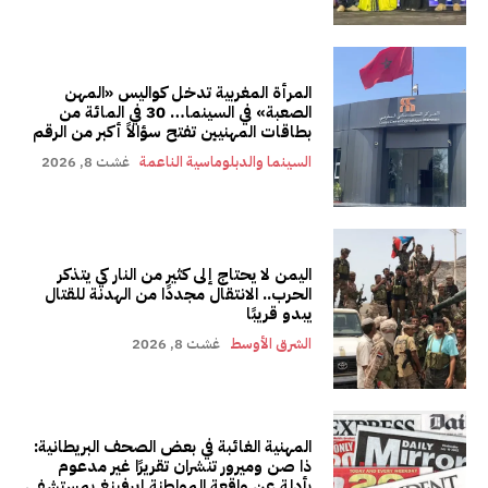
المرأة المغربية تدخل كواليس «المهن
الصعبة» في السينما… 30 في المائة من
بطاقات المهنيين تفتح سؤالاً أكبر من الرقم
السينما والدبلوماسية الناعمة
غشت 8, 2026
اليمن لا يحتاج إلى كثير من النار كي يتذكر
الحرب.. الانتقال مجددًا من الهدنة للقتال
يبدو قريبًا
الشرق الأوسط
غشت 8, 2026
المهنية الغائبة في بعض الصحف البريطانية:
ذا صن وميرور تنشران تقريرًا غير مدعوم
بأدلة عن واقعة المواطنة إيرفينغ بمستشفى