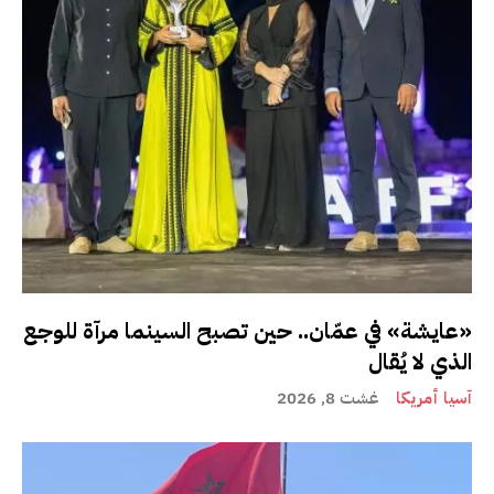
«عايشة» في عمّان.. حين تصبح السينما مرآة للوجع
الذي لا يُقال
آسيا أمريكا
غشت 8, 2026