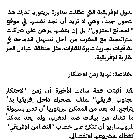
الدول الإفريقية التي عطّلت مناورة بريتوريا تدرك هذا
التحول جيداً، وهي لا تريد أن تجد نفسها في موقع
“الممانع المعزول”. بل إن بعضها يراهن على شراكات
استراتيجية مع المغرب من أجل تسهيل اندماجه في
اتفاقيات تجارية عابرة للقارات، مثل منطقة التبادل الحر
القارية الإفريقية.
الخلاصة: نهاية زمن الاحتكار
لقد أثبتت قمة سادك الأخيرة أن زمن “الاحتكار
الجنوب إفريقي” لملف الصحراء داخل إفريقيا بدأ
يتراجع. لم يعد من الممكن لبريتوريا أن تمرر بسهولة
ما تشاء من بيانات ضد المغرب، ولم يعد ممكناً
للبوليساريو أن تتكئ على خطاب “التضامن الإفريقي”
كغطاء لمشروعها الانفصالي.