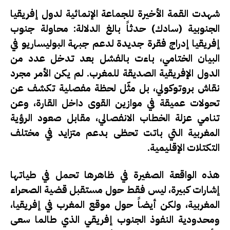
شهدت القمة الأخيرة للجماعة الإنمائية لدول إفريقيا
الجنوبية (سادك) حدثاً بالغ الدلالة: محاولة جنوب
إفريقيا إدراج فقرة جديدة لدعم جبهة البوليساريو في
البيان الختامي، باءت بالفشل بعد تدخل عدد من
الدول الإفريقية الصديقة للمغرب. لم يكن الأمر مجرد
نقاش بروتوكولي، بل مثّل لحظة مفصلية تكشف عن
تحولات عميقة في موازين القوى داخل القارة، وعن
تنامي عزلة الخطاب الانفصالي، مقابل صعود الرؤية
المغربية التي باتت تحظى بدعم متزايد في مختلف
التكتلات الإقليمية.
هذه الواقعة الصغيرة في ظاهرها تحمل في طياتها
إشارات كبيرة، ليس فقط حول مستقبل قضية الصحراء
المغربية، ولكن أيضاً حول موقع المغرب في إفريقيا،
ومحدودية النفوذ الجنوب إفريقي الذي طالما سعى