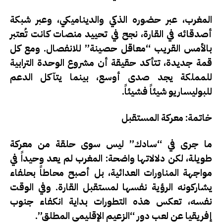
المغرب، عبر حضوره الذكي والديناميكي، وعبر شبكة
أصدقائه في القارة، نجح في تحييد منصات كانت تُعتبر
بالأمس القريب “معاقل حصينة” للانفصال. ومع كل
قمة جديدة، تتأكد حقيقة أن مشروع الوحدة الترابية
للمملكة يجد صدى أوسع، بينما يتآكل الدعم
للبوليساريو شيئاً فشيئاً.
خاتمة: معركة المستقبل
ما جرى في “سادك” ليس سوى حلقة من معركة
طويلة، لكن دلالاتها واضحة: المغرب لم يعد وحيداً في
مواجهة المناورات العدائية، بل أصبح محاطاً بحلفاء
يشاركونه الرؤية نفسها لمستقبل القارة. وفي الوقت
نفسه، تعكس هذه التطورات بداية انكفاء جنوب
إفريقيا عن لعب دور “الزعيم الإقليمي المطلق”.