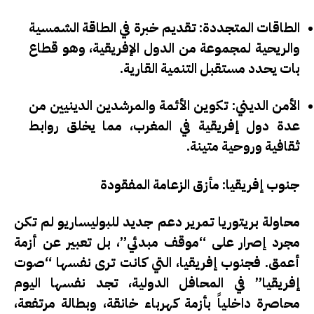
الطاقات المتجددة
: تقديم خبرة في الطاقة الشمسية
والريحية لمجموعة من الدول الإفريقية، وهو قطاع
بات يحدد مستقبل التنمية القارية.
الأمن الديني
: تكوين الأئمة والمرشدين الدينيين من
عدة دول إفريقية في المغرب، مما يخلق روابط
ثقافية وروحية متينة.
جنوب إفريقيا: مأزق الزعامة المفقودة
محاولة بريتوريا تمرير دعم جديد للبوليساريو لم تكن
مجرد إصرار على “موقف مبدئي”، بل تعبير عن أزمة
أعمق. فجنوب إفريقيا، التي كانت ترى نفسها “صوت
إفريقيا” في المحافل الدولية، تجد نفسها اليوم
محاصرة داخلياً بأزمة كهرباء خانقة، وبطالة مرتفعة،