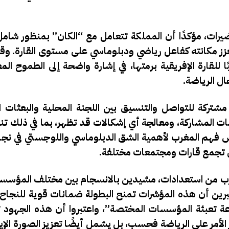
يرات، مؤكدًا أن المملكة تتعامل مع “الكان” بمنظور شامل
تعزز مكانته كفاعل رياضي ودبلوماسي على مستوى القارة. و
لقارة الإفريقية برمتها، في إشارة واضحة إلى الطموح المغ
ال الرياضة.
مشتركة للتواصل والتنسيق
بين اللجنة المحلية والبعثات ا
ت المشاركة، ومعالجة أي إشكالات قد تظهر، بما في ذلك تنق
تعكس فهم المغرب لأهمية الشق الدبلوماسي واللوجستي في ن
تي تجمع قارات ومجتمعات مختلفة.
مغرب من استعدادات، مشيدين بالانسجام بين مختلف المؤسسا
برين أن هذه المؤشرات تمنح البطولة ضمانات قوية للنجاح. 
 وسرعة تعبئة المؤسسات المختصة”، واعتبروا أن هذه الجهود
الأمر على الرياضة فحسب، بل يشمل أيضًا تعزيز الصورة الإيج