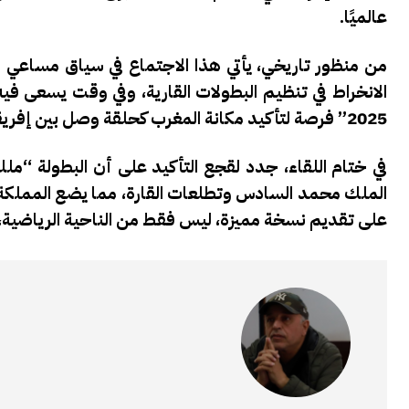
عالميًا.
من منظور تاريخي، يأتي هذا الاجتماع في سياق مساعي ا
الانخراط في تنظيم البطولات القارية، وفي وقت يسعى فيه
2025” فرصة لتأكيد مكانة المغرب كحلقة وصل بين إفريقيا والعالم، ولعرض نموذج يُحتذى به في إدارة الأحداث الرياضية الكبرى.
في ختام اللقاء، جدد لقجع التأكيد على أن البطولة “مل
الملك محمد السادس وتطلعات القارة، مما يضع المملكة ف
على تقديم نسخة مميزة، ليس فقط من الناحية الرياضية، ب