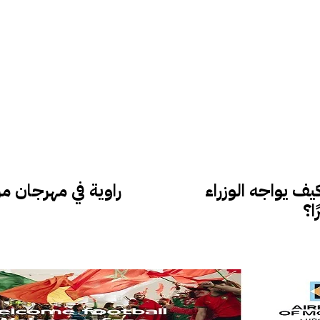
يف يواجه الوزراء
راوية في مهرجان مر
ا؟