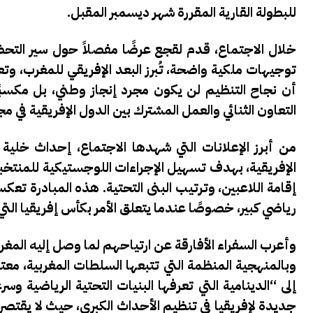
للبطولة القارية المقررة شهر ديسمبر المقبل.
خلال الاجتماع، قدم لقجع عرضًا مفصلاً حول سير التحض
توجيهات ملكية واضحة، تُبرز البعد الإفريقي للمغرب، و
أن نجاح التنظيم لن يكون مجرد إنجاز وطني، بل مكسبًا ل
التعاون الثنائي والعمل المشترك بين الدول الإفريقية في مج
من أبرز الإعلانات التي شهدها الاجتماع، إحداث
خلية 
الإفريقية، بهدف تسهيل الإجراءات اللوجستيكية للمنتخبا
إقامة اللاعبين، وترتيب البنى التحتية. هذه المبادرة 
رياضي كبير، خصوصًا عندما يتعلق الأمر بكأس إفريقيا ال
وأعرب السفراء الأفارقة عن ارتياحهم لما وصل إليه ال
وبالمنهجية المنظمة التي تتبعها السلطات المغربية، معت
إلى “الدينامية التي تعرفها البنيات التحتية الرياضية
جديدة لإفريقيا في تنظيم الأحداث الكبرى، حيث لا يقتصر 