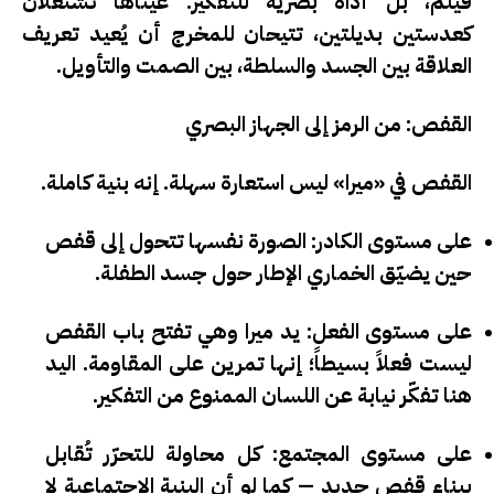
فيلم، بل
أداة بصرية للتفكير
. عيناها تشتغلان
كعدستين بديلتين، تتيحان للمخرج أن يُعيد تعريف
العلاقة بين الجسد والسلطة، بين الصمت والتأويل.
القفص: من الرمز إلى الجهاز البصري
القفص في «ميرا» ليس استعارة سهلة. إنه
بنية كاملة
.
على مستوى الكادر
: الصورة نفسها تتحول إلى قفص
حين يضيّق الخماري الإطار حول جسد الطفلة.
على مستوى الفعل
: يد ميرا وهي تفتح باب القفص
ليست فعلاً بسيطاً؛ إنها تمرين على المقاومة. اليد
هنا تفكّر نيابة عن اللسان الممنوع من التفكير.
على مستوى المجتمع
: كل محاولة للتحرّر تُقابل
ببناء قفص جديد — كما لو أن البنية الاجتماعية لا