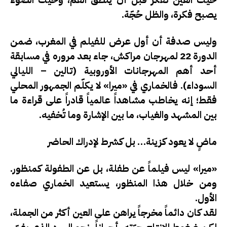
يصبح فكرة، والظل حُجّة.
وليس صدفة أن أول عرض للفيلم في المغرب، ضمن
الدورة 22 لمهرجان مراكش، جاء بعد مروره في مسابقة
أحد أهم المهرجانات الأوروبية (تالين – الليالي
السوداء). فالخماري في «ميرا» لا يكلّم الجمهور المحلي
فقط؛ إنه يخاطب مشاهداً عالمياً قادراً على قراءة ما
بين
المشهد والغياب
، ما بين
الإشارة وما تُخفيه
.
ماضٍ لا يعود كزينة… بل كشرط لإدراك الحاضر
«ميرا» ليس فيلماً عن طفلة، بل عن
الطفولة كمنظور
.
ومن خلال هذا المنظور، يستعيد الخماري صفاءه
الأول.
لقد كان دائماً مخرجاً يراهن على العين أكثر من الجملة،