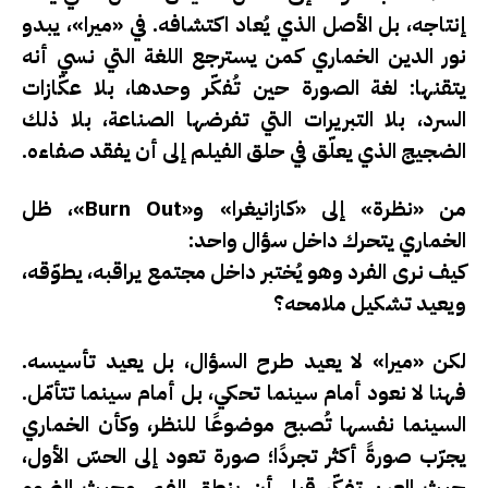
إنتاجه، بل الأصل الذي يُعاد اكتشافه. في «ميرا»، يبدو
نور الدين الخماري كمن يسترجع اللغة التي نسي أنه
يتقنها: لغة الصورة حين تُفكّر وحدها، بلا عكّازات
السرد، بلا التبريرات التي تفرضها الصناعة، بلا ذلك
الضجيج الذي يعلّق في حلق الفيلم إلى أن يفقد صفاءه.
من «نظرة» إلى «كازانيغرا» و«Burn Out»، ظل
الخماري يتحرك داخل سؤال واحد:
كيف نرى الفرد وهو يُختبر داخل مجتمع يراقبه، يطوّقه،
ويعيد تشكيل ملامحه؟
لكن «ميرا» لا يعيد طرح السؤال، بل يعيد
تأسيسه
.
فهنا لا نعود أمام سينما تحكي، بل أمام سينما
تتأمّل
.
السينما نفسها تُصبح موضوعًا للنظر، وكأن الخماري
يجرّب صورةً أكثر تجردًا؛ صورة تعود إلى الحسّ الأول،
حيث العين تفكّر قبل أن ينطق الفم، وحيث الضوء