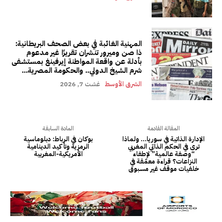
المهنية الغائبة في بعض الصحف البريطانية:
ذا صن وميرور تنشران تقريرًا غير مدعوم
بأدلة عن واقعة المواطنة إيرفينغ بمستشفى
شرم الشيخ الدولي.. والحكومة المصرية...
الشرق الأوسط
غشت 7, 2026
المقالة القادمة
المادة السابقة
الإدارة الذاتية في سوريا… ولماذا
بوكان في الرباط: دبلوماسية
ترى في الحكم الذاتي المغربي
الرمزية وتأكيد الدينامية
“وصفة عالمية” لإطفاء
الأمريكية-المغربية
النزاعات؟ قراءة معمّقة في
خلفيات موقف غير مسبوق