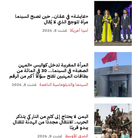
«عايشة» في عمّان.. حين تصبح السينما
مرآة للوجع الذي لا يُقال
آسيا أمريكا
غشت 8, 2026
المرأة المغربية تدخل كواليس «المهن
الصعبة» في السينما… 30 في المائة من
بطاقات المهنيين تفتح سؤالاً أكبر من الرقم
السينما والدبلوماسية الناعمة
غشت 8, 2026
اليمن لا يحتاج إلى كثير من النار كي يتذكر
الحرب.. الانتقال مجددًا من الهدنة للقتال
يبدو قريبًا
الشرق الأوسط
غشت 8, 2026