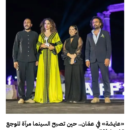
«عايشة» في عمّان.. حين تصبح السينما مرآة للوجع