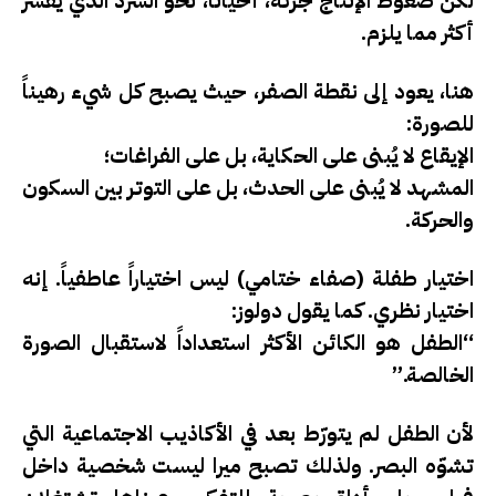
لكن ضغوط الإنتاج جرّته، أحياناً، نحو السرد الذي يفسّر
أكثر مما يلزم.
هنا، يعود إلى نقطة الصفر، حيث يصبح كل شيء رهيناً
للصورة:
الإيقاع لا يُبنى على الحكاية، بل على
الفراغات
؛
المشهد لا يُبنى على الحدث، بل على
التوتر بين السكون
والحركة
.
اختيار طفلة (صفاء ختامي) ليس اختياراً عاطفياً. إنه
اختيار نظري. كما يقول دولوز:
“الطفل هو الكائن الأكثر استعداداً لاستقبال الصورة
الخالصة.”
لأن الطفل لم يتورّط بعد في الأكاذيب الاجتماعية التي
تشوّه البصر. ولذلك تصبح ميرا ليست شخصية داخل