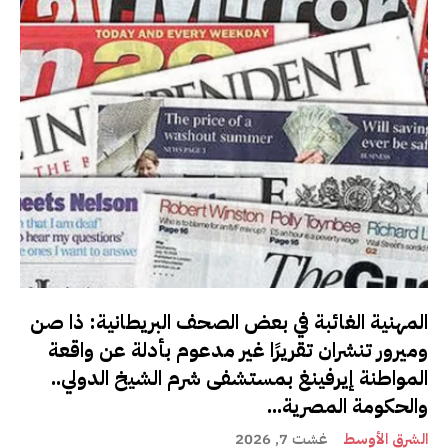
المهنية الغائبة في بعض الصحف البريطانية: ذا صن
وميرور تنشران تقريرًا غير مدعوم بأدلة عن واقعة
المواطنة إيرفينغ بمستشفى شرم الشيخ الدولي..
والحكومة المصرية...
الشرق الأوسط
غشت 7, 2026