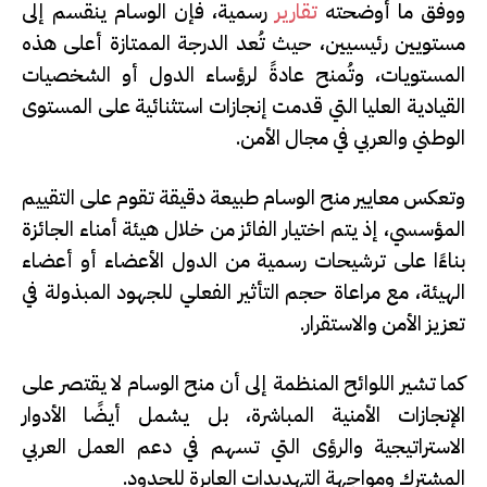
ووفق ما أوضحته
تقارير
رسمية، فإن الوسام ينقسم إلى
مستويين رئيسيين، حيث تُعد الدرجة الممتازة أعلى هذه
المستويات، وتُمنح عادةً لرؤساء الدول أو الشخصيات
القيادية العليا التي قدمت إنجازات استثنائية على المستوى
الوطني والعربي في مجال الأمن.
وتعكس معايير منح الوسام طبيعة دقيقة تقوم على التقييم
المؤسسي، إذ يتم اختيار الفائز من خلال هيئة أمناء الجائزة
بناءًا على ترشيحات رسمية من الدول الأعضاء أو أعضاء
الهيئة، مع مراعاة حجم التأثير الفعلي للجهود المبذولة في
تعزيز الأمن والاستقرار.
كما تشير اللوائح المنظمة إلى أن منح الوسام لا يقتصر على
الإنجازات الأمنية المباشرة، بل يشمل أيضًا الأدوار
الاستراتيجية والرؤى التي تسهم في دعم العمل العربي
المشترك ومواجهة التهديدات العابرة للحدود.