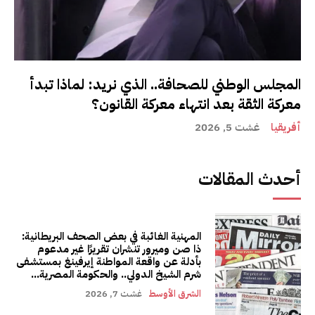
المجلس الوطني للصحافة.. الذي نريد: لماذا تبدأ
معركة الثقة بعد انتهاء معركة القانون؟
أفريقيا
غشت 5, 2026
أحدث المقالات
المهنية الغائبة في بعض الصحف البريطانية:
ذا صن وميرور تنشران تقريرًا غير مدعوم
بأدلة عن واقعة المواطنة إيرفينغ بمستشفى
شرم الشيخ الدولي.. والحكومة المصرية...
الشرق الأوسط
غشت 7, 2026